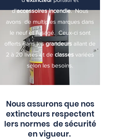
d'
accessoires incendie
. Nous
avons de multiples marques dans
le neuf et l'usagé. Ceux-ci sont
offerts dans les
grandeurs
allant de
2 à 20 livres et de
classes
variées
selon les besoins.
Nous assurons que nos
extincteurs respectent
lers normes de sécurité
en vigueur.