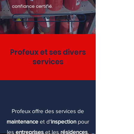
confiance certifié.
Vente, inspection et emplissage d'extincteur
Profeux et ses divers
services
Services et extincteurs
Profeux offre des services de
maintenance
et
d'
inspection
pour
les
entreprises
et les
résidences
.