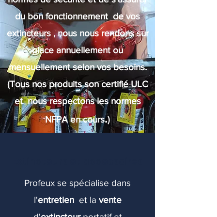
du bon fonctionnement de vos
extincteurs , nous nous rendons sur
place annuellement ou
mensuellement selon vos besoins.
(Tous nos produits son certifié ULC
et nous respectons les normes
.
NFPA en cours
)
Extincteurs et accessoires
Profeux se spécialise dans
l'
entretien
et la
vente
d'
extincteur
portatif et