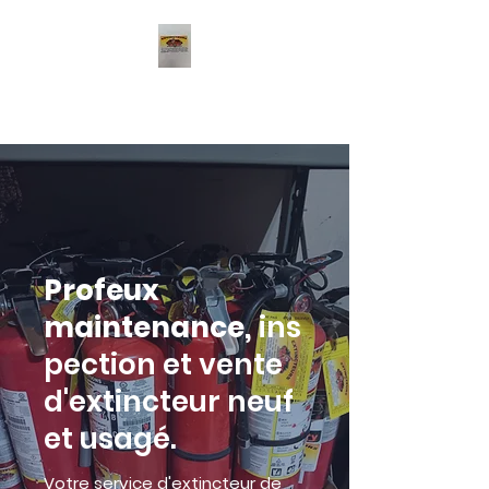
Profeux
Profeux
maintenance,
ins
pection et vente
d'extincteur neuf
et usagé.
Votre service d'extincteur de